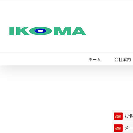
Skip
to
content
ホーム
会社案内
お
必須
メ
必須