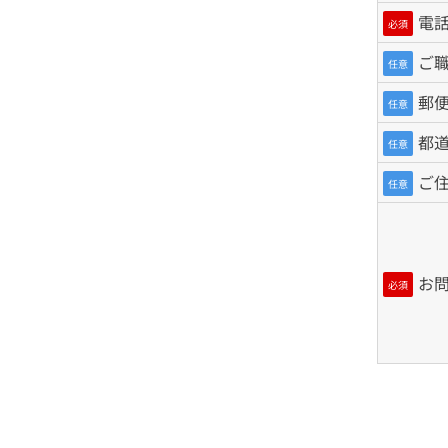
電
必須
ご
任意
郵
任意
都
任意
ご
任意
お
必須