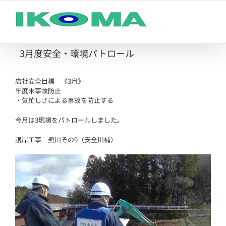
Skip
to
content
3月度安全・環境パトロール
店社安全目標 《3月》
年度末事故防止
・気忙しさによる事故を防止する
今月は3現場をパトロールしました。
護岸工事 熊川その9（安全川補）