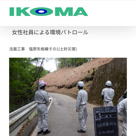
Skip
to
content
女性社員による環境パトロール
法面工事 塩原矢板線その1(土砂災害)