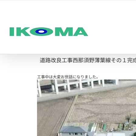
Skip
to
content
道路改良工事西那須野薄葉線その１完
工事中は大変お世話になりました。