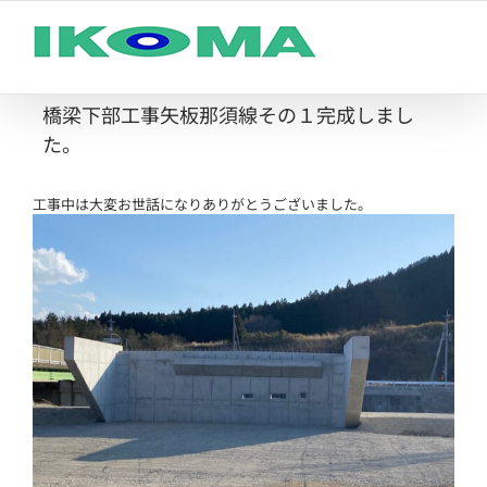
Skip
to
content
橋梁下部工事矢板那須線その１完成しまし
た。
工事中は大変お世話になりありがとうございました。