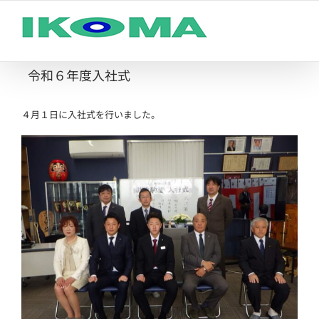
Skip
to
content
令和６年度入社式
４月１日に入社式を行いました。