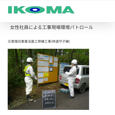
Skip
to
content
女性社員による工事現場環境パトロール
災害復旧事業法面工修繕工事(林道守子線)